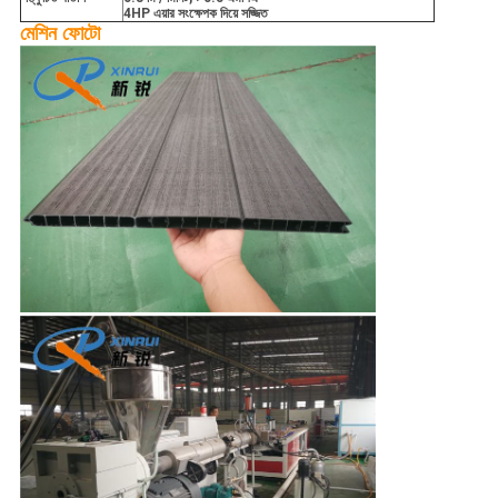
4HP এয়ার সংক্ষেপক দিয়ে সজ্জিত
মেশিন ফোটো