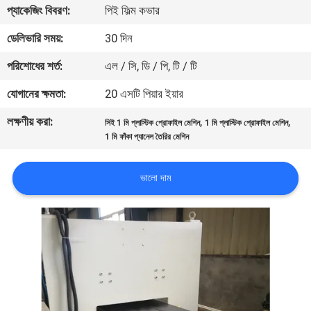
প্যাকেজিং বিবরণ:
পিই ফিল্ম কভার
গুণগত
ডেলিভারি সময়:
30 দিন
মান
পরিশোধের শর্ত:
এল / সি, ডি / পি, টি / টি
নিয়ন্ত্রণ
যোগানের ক্ষমতা:
20 এসটি পিয়ার ইয়ার
লক্ষণীয় করা:
,
,
সিই 1 মি প্লাস্টিক প্রোফাইল মেশিন
1 মি প্লাস্টিক প্রোফাইল মেশিন
যোগাযোগ
1 মি ফাঁকা প্যানেল তৈরির মেশিন
করুন
ভালো দাম
খবর
মামলা
একটি