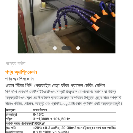
উদ্ধৃতি
অনুরোধ
করুন
সাইট
ম্যাপ
পণ্যের বর্ণনা
গোপনীয়তা
পণ্য অ্যাপ্লিকেশন
নীতি
পণ্য অ্যাপ্লিকেশন
ওয়ান মিটার পিপি প্রোফাইল বেড়া ফাঁকা প্যানেল মেকিং মেশিন
পিপি ফাঁপা বোর্ডগুলি একটি লাইটওয়েট এবং সাশ্রয়ী ভিজ্যুয়াল যোগাযোগের সমাধান যা বিভিন্ন
অভ্যন্তরীণ এবং স্বল্প-মেয়াদী বহিরঙ্গন ব্যবহারের জন্য আদর্শভাবে উপযুক্ত।ব্র্যান্ড নামে কর্পপ্লাস্ট
নামেও পরিচিত
, কোরেক্স, করফ্লুট এবং প্লাস্টার;rugেউখেলান প্লাস্টিক একটি অত্যন্ত বহুমুখী।
অবস্থান
ঘরের ভিতরে
তাপমাত্রা
0-45
℃
শক্তি
3-পর্ব
,
380V ± 10%
,
50Hz
স্থাপন করার ধারণক্ষমতা
100KW
ঠান্ডা পানি
≤20
℃
≥0.3 এমপিএ, 20-30m3 জলের ট্যাঙ্কের সাথে জল সঞ্চালিত
সঙ্কুচিত বাতাস
0.3 মি / মিনিট,
>
0.5 এমপিএ