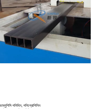
ডাব্লুপিসি পলিথিন, পলিপ্রোপিলিন