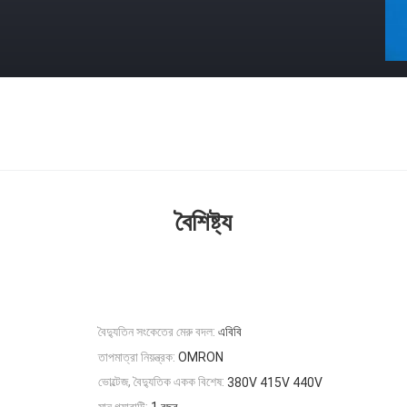
বৈশিষ্ট্য
বৈদ্যুতিন সংকেতের মেরু বদল:
এবিবি
তাপমাত্রা নিয়ন্ত্রক:
OMRON
ভোল্টেজ, বৈদ্যুতিক একক বিশেষ:
380V 415V 440V