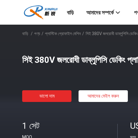
বাড়ি
আমাদের সম্পর্কে
পণ
বাড়ি
/
পণ্য
/
প্লাস্টিক প্রোফাইল মেশিন
/
সিই 380V জলরোধী ডাব্লুপিসি ডেকিং 
সিই 380V জলরোধী ডাব্লুপিসি ডেকিং প্লা
ভালো দাম
আমাদের মেইল ​​করুন
1 সেট
U
MOQ
মূল্য