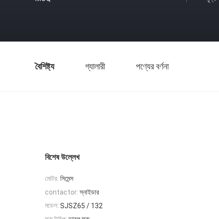
বৈশিষ্ট্য
গ্যালারী
পণ্যের বর্ণনা
বিশেষ উল্লেখ
মোটর:
সিমেন্স
স্নাইডার
contactor:
মডেল:
SJSZ65 / 132