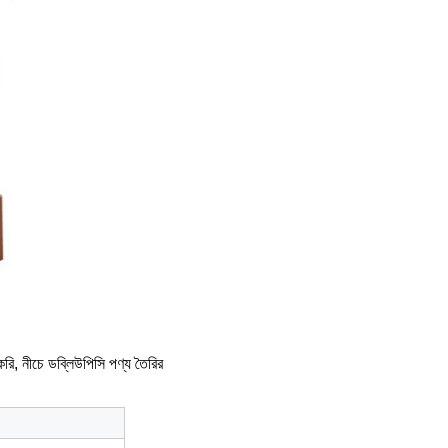
 করি, নীচে ডব্লিউপিসি পণ্য তৈরির