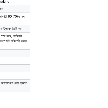
া making
করা
ড়া সামগ্রী 60-70% হতে
্রিত উপাদান তৈরি করা
 তৈরি করে, নির্মাতারা
রতে ছাঁচ পরিবর্তন করতে
ণে ডব্লিউপিসি পণ্য ইনস্টল