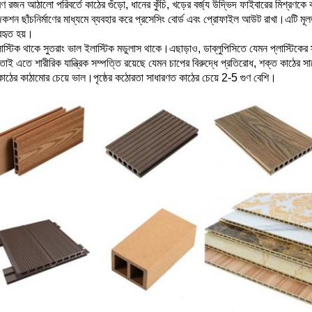
রণ রজন আঠালো পরিবর্তে কাঠের গুঁড়ো, ধানের কুঁচি, খড়ের বর্জ্য উদ্ভিদ ফাইবারের মিশ্রণকে
জেকশন ছাঁচনির্মাণের মাধ্যমে ব্যবহার করে প্রসেসিং বোর্ড এবং প্রোফাইল আউট রাখা।এটি মূ
যবহৃত হয়।
লাস্টিক থাকে সুতরাং ভাল ইলাস্টিক মডুলাস থাকে।এছাড়াও, ডাব্লুপিসিতে যেমন প্লাস্টিকের স
তাই এতে শারীরিক যান্ত্রিক সম্পত্তি রয়েছে যেমন চাপের বিরুদ্ধে প্রতিরোধ, শক্ত কাঠের স
কাঠের কাঠামোর চেয়ে ভাল।পৃষ্ঠের কঠোরতা সাধারণত কাঠের চেয়ে 2-5 গুণ বেশি।