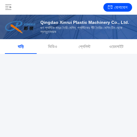
যোগাযোগ
Qingdao Xinrui Plastic Machinery Co., Ltd.
গুণ প্লাস্টিক মাদুর তৈরি মেশিন, প্লাস্টিকের শীট তৈরির মেশিন চীন থেকে
প্রস্তুতকারক
বাড়ি
ভিডিও
প্লেলিস্ট
ওয়েবসাইট