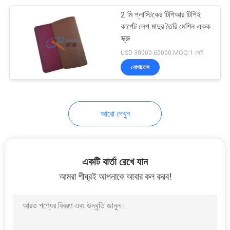
2 মি প্লাস্টিকের টিপিআর টিপিই
23
কার্পেট লেপ মাদুর তৈরি মেশিন একক
স্ক্রু
পিভিসি বোর্ড মেকিং মেশিন
USD 30000-60000 MOQ:1 সেট
যোগাযোগ
আরো দেখুন
12
পিপি শীট তৈরির মেশিন
একটি বার্তা রেখে যান
আমরা শীঘ্রই আপনাকে আবার কল করব!