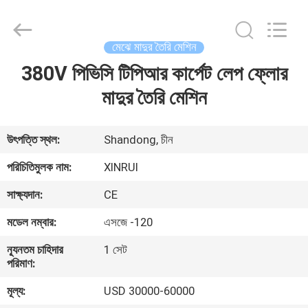
Plastic
Machinery
Co.,
Ltd..
All
মেঝে মাদুর তৈরি মেশিন
Rights
Reserved.
380V পিভিসি টিপিআর কার্পেট লেপ ফ্লোর
বাড়ি
Developed
by
ECER
মাদুর তৈরি মেশিন
পণ্য
উৎপত্তি স্থল:
Shandong, চীন
ভিডিও
পরিচিতিমুলক নাম:
XINRUI
সাক্ষ্যদান:
CE
আমাদের
মডেল নম্বার:
এসজে -120
সম্বন্ধে
ন্যূনতম চাহিদার
1 সেট
পরিমাণ:
কারখানা
মূল্য:
USD 30000-60000
ভ্রমণ