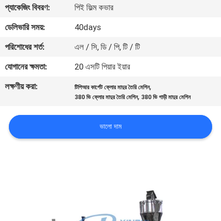
প্যাকেজিং বিবরণ:
পিই ফিল্ম কভার
গুণগত
ডেলিভারি সময়:
40days
মান
পরিশোধের শর্ত:
এল / সি, ডি / পি, টি / টি
নিয়ন্ত্রণ
যোগানের ক্ষমতা:
20 এসটি পিয়ার ইয়ার
লক্ষণীয় করা:
,
টিপিআর কার্পেট ফ্লোর মাদুর তৈরি মেশিন
যোগাযোগ
,
380 ভি ফ্লোর মাদুর তৈরি মেশিন
380 ভি গাড়ী মাদুর মেশিন
করুন
ভালো দাম
খবর
মামলা
একটি