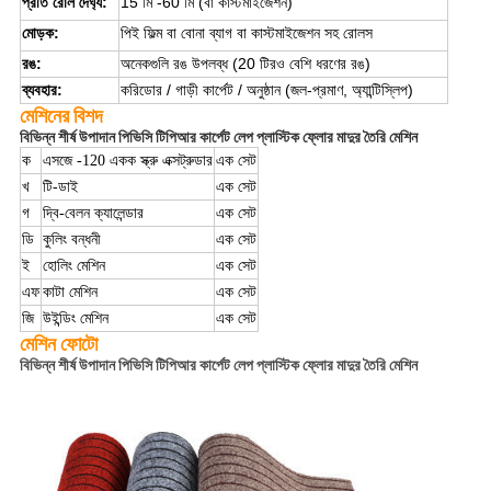
প্রতি রোল দৈর্ঘ্য:
15 মি -60 মি (বা কাস্টমাইজেশন)
মোড়ক:
পিই ফিল্ম বা বোনা ব্যাগ বা কাস্টমাইজেশন সহ রোলস
রঙ:
অনেকগুলি রঙ উপলব্ধ (20 টিরও বেশি ধরণের রঙ)
ব্যবহার:
করিডোর / গাড়ী কার্পেট / অনুষ্ঠান (জল-প্রমাণ, অ্যান্টিস্লিপ)
মেশিনের বিশদ
বিভিন্ন শীর্ষ উপাদান পিভিসি টিপিআর কার্পেট লেপ প্লাস্টিক ফ্লোর মাদুর তৈরি মেশিন
ক
এসজে -120 একক স্ক্রু এক্সট্রুডার
এক সেট
খ
টি-ডাই
এক সেট
গ
দ্বি-বেলন ক্যালেন্ডার
এক সেট
ডি
কুলিং বন্ধনী
এক সেট
ই
হোলিং মেশিন
এক সেট
এফ
কাটা মেশিন
এক সেট
উইন্ডিং মেশিন
জি
এক সেট
মেশিন ফোটো
বিভিন্ন শীর্ষ উপাদান পিভিসি টিপিআর কার্পেট লেপ প্লাস্টিক ফ্লোর মাদুর তৈরি মেশিন