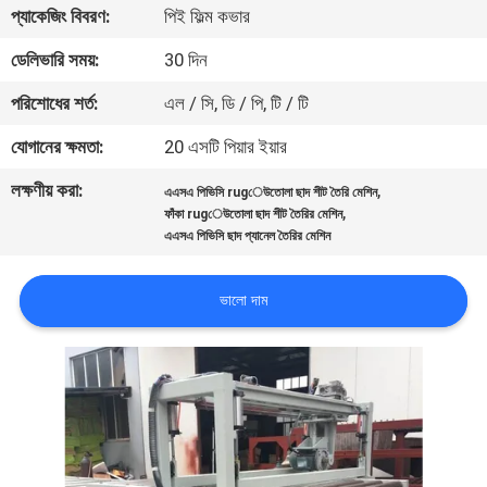
প্যাকেজিং বিবরণ:
পিই ফিল্ম কভার
গুণগত
ডেলিভারি সময়:
30 দিন
মান
পরিশোধের শর্ত:
এল / সি, ডি / পি, টি / টি
নিয়ন্ত্রণ
যোগানের ক্ষমতা:
20 এসটি পিয়ার ইয়ার
লক্ষণীয় করা:
,
এএসএ পিভিসি rugেউতোলা ছাদ শীট তৈরি মেশিন
যোগাযোগ
,
ফাঁকা rugেউতোলা ছাদ শীট তৈরির মেশিন
করুন
এএসএ পিভিসি ছাদ প্যানেল তৈরির মেশিন
ভালো দাম
খবর
মামলা
একটি