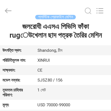
Machinery
Co.,
Ltd..
All
Rights
প্লাস্টিক প্রোফাইল মেশিন
Reserved.
Developed
জলরোধী এএসএ পিভিসি ফাঁকা
বাড়ি
by
ECER
rugেউখেলান ছাদ পত্রক তৈরির মেশিন
পণ্য
উৎপত্তি স্থল:
Shandong, চীন
ভিডিও
পরিচিতিমুলক নাম:
XINRUI
সাক্ষ্যদান:
CE
আমাদের
মডেল নম্বার:
SJSZ80 / 156
সম্বন্ধে
ন্যূনতম চাহিদার
1 সেট
পরিমাণ:
কারখানা
মূল্য:
USD 70000-99000
ভ্রমণ