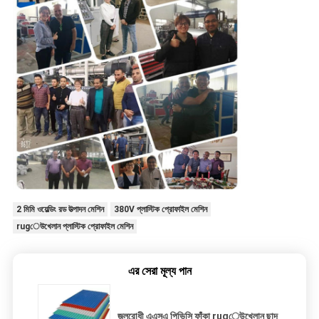
2 মিমি ওয়েল্ডিং রড উত্পাদন মেশিন
380V প্লাস্টিক প্রোফাইল মেশিন
rugেউখেলান প্লাস্টিক প্রোফাইল মেশিন
এর সেরা মূল্য পান
জলরোধী এএসএ পিভিসি ফাঁকা rugেউখেলান ছাদ