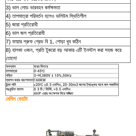
3) ভাল লোড ভারবহন কর্মক্ষমতা
4) তাপমাত্রা পরিবর্তন হলেও ভলিউম স্থিতিশীল
5) জারা প্রতিরোধী
6) ভাল জল প্রতিরোধী
7) ফায়ার প্রুফ গ্রেড বি 1, পোড়া খুব কঠিন
8) হালকা ওজন, প্রতি টুকরো বড় আকার এটি ইনস্টল করা সহজ করে
তোলে!
অবস্থান
ঘরের ভিতরে
তাপমাত্রা
0-45
℃
শক্তি
3-পর্ব
,
380V ± 10%
,
50Hz
স্থাপন করার ধারণক্ষমতা
160KW
ঠান্ডা পানি
≤20
℃
≥0.3 এমপিএ, 20-30m3 জলের ট্যাঙ্কের সাথে জল সঞ্চালিত
সঙ্কুচিত বাতাস
0.3 মি / মিনিট,
>
0.5 এমপিএ
4HP এয়ার সংক্ষেপক দিয়ে সজ্জিত
মেশিন ফোটো