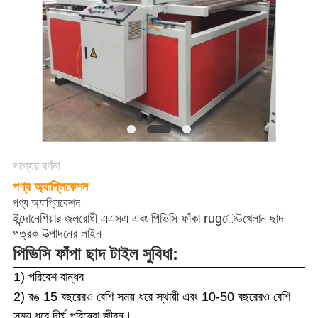
উদ্ধৃতি
অনুরোধ
করুন
সাইট
ম্যাপ
গোপনীয়তা
পণ্যের বর্ণনা
পণ্য অ্যাপ্লিকেশন
নীতি
পণ্য অ্যাপ্লিকেশন
ইন্দোনেশিয়ার জলরোধী এএসএ এবং পিভিসি ফাঁকা rugেউখেলান ছাদ
পত্রক উত্পাদনের লাইন
পিভিসি ফাঁপা ছাদ টাইল সুবিধা:
1) পরিবেশ বান্ধব
2) রঙ 15 বছরেরও বেশি সময় ধরে স্থায়ী এবং 10-50 বছরেরও বেশি
সময় ধরে দীর্ঘ পরিষেবা জীবন।