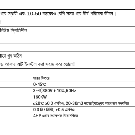
রে স্থায়ী এবং 10-50 বছরেরও বেশি সময় ধরে দীর্ঘ পরিষেবা জীবন।
া
ভলিউম স্থিতিশীল
োড়া খুব কঠিন
বড় আকার এটি ইনস্টল করা সহজ করে তোলে!
ঘরের ভিতরে
0-45
℃
3-পর্ব
,
380V ± 10%
,
50Hz
160KW
≤20
℃
≥0.3 এমপিএ, 20-30m3 জলের ট্যাঙ্কের সাথে জল সঞ্চালিত
0.3 মি / মিনিট,
>
0.5 এমপিএ
4HP এয়ার সংক্ষেপক দিয়ে সজ্জিত