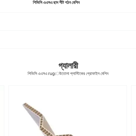
পিভিসি এএসএ ছাদ শীট গঠন মেশিন
গ্যালারী
পিভিসি এএসএ rugেউতোলা প্লাস্টিকের প্রোফাইল মেশিন