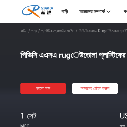
বাড়ি
আমাদের সম্পর্কে
পণ
বাড়ি
/
পণ্য
/
প্লাস্টিক প্রোফাইল মেশিন
/
পিভিসি এএসএ Rugেউতোলা প্লাস্টি
পিভিসি এএসএ rugেউতোলা প্লাস্টিকের 
ভালো দাম
আমাদের মেইল ​​করুন
1 সেট
U
MOQ
মূল্য