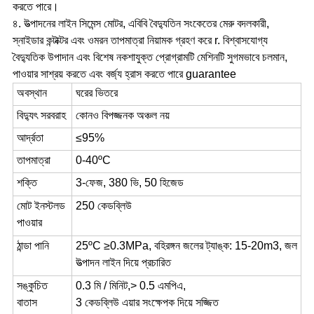
করতে পারে।
৪. উত্পাদনের লাইন সিমেন্স মোটর, এবিবি বৈদ্যুতিন সংকেতের মেরু বদলকারী,
স্নাইডার কন্টাক্টর এবং ওমরন তাপমাত্রা নিয়ামক গ্রহণ করে r. বিশ্বাসযোগ্য
বৈদ্যুতিক উপাদান এবং বিশেষ নকশাযুক্ত প্রোগ্রামটি মেশিনটি সুগমভাবে চলমান,
পাওয়ার সাশ্রয় করতে এবং বর্জ্য হ্রাস করতে পারে guarantee
অবস্থান
ঘরের ভিতরে
বিদ্যুৎ সরবরাহ
কোনও বিপজ্জনক অঞ্চল নয়
আর্দ্রতা
≤95%
তাপমাত্রা
0-40ºC
শক্তি
3-ফেজ, 380 ভি, 50 হিজেড
মোট ইনস্টলড
250 কেডব্লিউ
পাওয়ার
ঠান্ডা পানি
25ºC ≥0.3MPa, বহিরঙ্গন জলের ট্যাঙ্ক: 15-20m3, জল
উত্পাদন লাইন দিয়ে প্রচারিত
সঙ্কুচিত
0.3 মি / মিনিট,> 0.5 এমপিএ,
বাতাস
3 কেডব্লিউ এয়ার সংক্ষেপক দিয়ে সজ্জিত