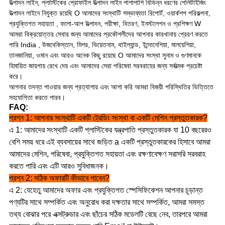
উত্পাদন লাইন, প্লাস্টিকের প্রোফাইল উত্পাদন লাইন পাশাপাশি বিভিন্ন ধরণের পেলিটাইজিং
উত্পাদন লাইনে নিযুক্ত রয়েছি O আমাদের সংস্থাটি সম্ভাব্যতা রিপোর্ট, ওয়ার্কশপ পরিকল্পনা,
প্রযুক্তিগত সহায়তা , ফলো-আপ উত্পাদন, পরীক্ষা, বিতরণ, ইনস্টলেশন ও প্রশিক্ষণ W
আমরা বিক্রয়োত্তর সেবার জন্য আমাদের প্রকৌশলীদের আপনার কারখানায় প্রেরণ করতে
পারি India , উজবেকিস্তান, মিশর, ভিয়েতনাম, থাইল্যান্ড, ইন্দোনেশিয়া, মালয়েশিয়া,
তানজানিয়া, ওমান এবং আরও অনেক কিছু রয়েছে O আমাদের সংস্থা সুনাম ও গুণমানকে
হিমায়িত জায়গায় রেখে দেয় এবং আমাদের সেরা পরিষেবা সরবরাহের জন্য সর্বাত্মক প্রচেষ্টা
করে।
আপনার তদন্ত পাওয়ার জন্য প্রত্যাশায় এবং আশা করি আমরা বিজয়ী পরিস্থিতির ভিত্তিতে
সহযোগিতা করতে পারব।
FAQ:
প্রশ্ন 1: আপনার সংস্থাটি একটি ট্রেডিং সংস্থা বা একটি মেশিন প্রস্তুতকারক?
এ 1: আমাদের সংস্থাটি একটি প্লাস্টিকের যন্ত্রপাতি প্রস্তুতকারক যা 10 বছরেরও
বেশি সময় ধরে এই ব্যবসায়ের সাথে জড়িত a একটি প্রস্তুতকারকের হিসাবে আমরা
আমাদের মেশিন, পরিষেবা, প্রযুক্তিগত সহায়তা এবং রক্ষণাবেক্ষণ সরাসরি সরবরাহ
করতে পারি এবং এটি আরও সুবিধাজনক।
প্রশ্ন 2: সঠিক অফারটি কীভাবে পাবেন?
এ 2: যেহেতু আমাদের অফার এবং প্রযুক্তিগত স্পেসিফিকেশন আপনার চূড়ান্ত
পণ্যটির সাথে সম্পর্কিত এবং অনুরোধ করা দক্ষতার সাথে সম্পর্কিত, আমরা সমস্ত
তথ্য বোঝার পরে এক্সট্রুডার এবং ছাঁচের সঠিক মডেলটি বেছে নেব, তারপরে আমরা