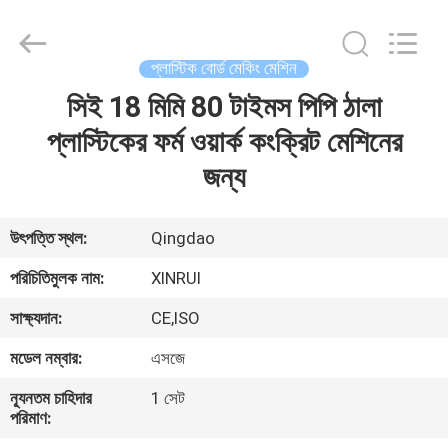
Plastic
Machinery
Co.,
Ltd..
All
প্লাস্টিক বোর্ড মেকিং মেশিন
Rights
Reserved.
সিই 18 মিমি 80 টাইমস পিপি ঠালা
বাড়ি
Developed
by
ECER
প্লাস্টিকের ফর্ম ওয়ার্ক কংক্রিট মেশিনের
পণ্য
জন্য
ভিডিও
উৎপত্তি স্থল:
Qingdao
পরিচিতিমুলক নাম:
XINRUI
আমাদের
সাক্ষ্যদান:
CE,ISO
সম্বন্ধে
মডেল নম্বার:
এসজে
কারখানা
ন্যূনতম চাহিদার
1 সেট
পরিমাণ:
ভ্রমণ