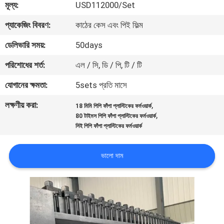
মূল্য:
USD112000/Set
গুণগত
প্যাকেজিং বিবরণ:
কাঠের কেস এবং পিই ফিল্ম
মান
ডেলিভারি সময়:
50days
নিয়ন্ত্রণ
পরিশোধের শর্ত:
এল / সি, ডি / পি, টি / টি
যোগানের ক্ষমতা:
5sets প্রতি মাসে
যোগাযোগ
লক্ষণীয় করা:
,
18 মিমি পিপি ফাঁপা প্লাস্টিকের ফর্মওয়ার্ক
করুন
,
80 টাইমস পিপি ফাঁপা প্লাস্টিকের ফর্মওয়ার্ক
সিই পিপি ফাঁপা প্লাস্টিকের ফর্মওয়ার্ক
খবর
ভালো দাম
মামলা
একটি