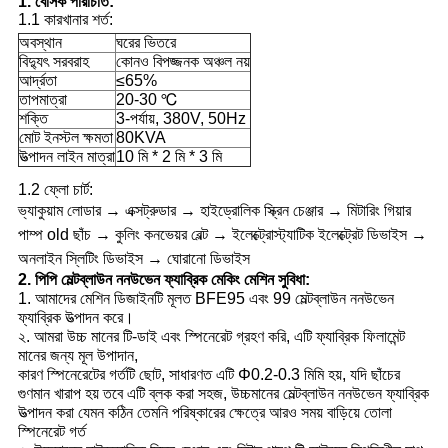
1. বেসিক পরিচিতি:
1.1 কারখানার শর্ত:
অবস্থান
ঘরের ভিতরে
বিদ্যুৎ সরবরাহ
কোনও বিপজ্জনক অঞ্চল নয়
আর্দ্রতা
≤65%
তাপমাত্রা
20-30 ℃
শক্তি
3-পর্যায়, 380V, 50Hz
মোট ইনস্টল ক্ষমতা
80KVA
উত্পাদন লাইন মাত্রা
10 মি * 2 মি * 3 মি
1.2 ফ্লো চার্ট:
ভ্যাকুয়াম লোডার → এক্সট্রুডার → হাইড্রোলিক স্ক্রিন চেঞ্জার → মিটারিং গিয়ার
পাম্প old ছাঁচ → কুলিং কনভেয়র বেল্ট → ইলেক্ট্রোস্ট্যাটিক ইলেক্ট্রেট ডিভাইস →
অনলাইন স্লিটিং ডিভাইস → ঘোরানো ডিভাইস
2. পিপি মেল্টব্লাউন ননউভেন ফ্যাব্রিক মেকিং মেশিন সুবিধা:
1. আমাদের মেশিন ডিজাইনটি মূলত BFE95 এবং 99 মেল্টব্লাউন ননউভেন
ফ্যাব্রিক উত্পাদন করে।
২. আমরা উচ্চ মানের টি-ডাই এবং স্পিনেরেট গ্রহণ করি, এটি ফ্যাব্রিক ফিলামেন্ট
মানের জন্য মূল উপাদান,
কারণ স্পিনেরেটের গর্তটি ছোট, সাধারণত এটি Φ0.2-0.3 মিমি হয়, যদি ছাঁচের
গুণমান খারাপ হয় তবে এটি ব্লক করা সহজ, উচ্চমানের মেল্টব্লাউন ননউভেন ফ্যাব্রিক
উত্পাদন করা যেমন কঠিন তেমনি পরিষ্কারের ক্ষেত্রে আরও সময় বাড়িয়ে তোলা
স্পিনেরেট গর্ত