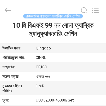
Xinrui
Plastic
Machinery
Co.,
Ltd..
মেল্টব্লাউন ননউভেন ফ্যাব্রিক মেকিং মেশিন
All
Rights
10 মি বিএফই 99 নন বোনা ফ্যাব্রিক
বাড়ি
Reserved.
Developed
by
ম্যানুফ্যাকচারিং মেশিন
ECER
পণ্য
উৎপত্তি স্থল:
Qingdao
ভিডিও
পরিচিতিমুলক নাম:
XINRUI
সাক্ষ্যদান:
CE,ISO
আমাদের
মডেল নম্বার:
এসজে -৫৫
সম্বন্ধে
ন্যূনতম চাহিদার
1 সেট
পরিমাণ:
কারখানা
মূল্য:
USD32000-45000/Set
ভ্রমণ