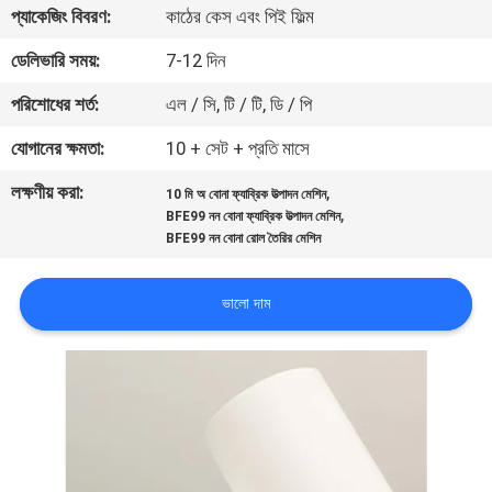
প্যাকেজিং বিবরণ:
কাঠের কেস এবং পিই ফিল্ম
গুণগত
ডেলিভারি সময়:
7-12 দিন
মান
পরিশোধের শর্ত:
এল / সি, টি / টি, ডি / পি
নিয়ন্ত্রণ
যোগানের ক্ষমতা:
10 + সেট + প্রতি মাসে
লক্ষণীয় করা:
,
10 মি অ বোনা ফ্যাব্রিক উত্পাদন মেশিন
যোগাযোগ
,
BFE99 নন বোনা ফ্যাব্রিক উত্পাদন মেশিন
করুন
BFE99 নন বোনা রোল তৈরির মেশিন
ভালো দাম
খবর
মামলা
একটি