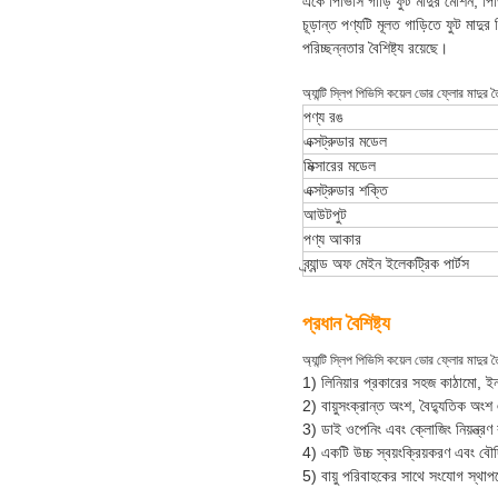
একে পিভিসি গাড়ি ফুট মাদুর মেশিন, পিভ
চূড়ান্ত পণ্যটি মূলত গাড়িতে ফুট মাদু
পরিচ্ছন্নতার বৈশিষ্ট্য রয়েছে।
অ্যান্টি স্লিপ পিভিসি কয়েল ডোর ফ্লোর মাদুর 
পণ্য রঙ
এক্সট্রুডার মডেল
মিক্সারের মডেল
এক্সট্রুডার শক্তি
আউটপুট
পণ্য আকার
ব্র্যান্ড অফ মেইন ইলেকট্রিক পার্টস
প্রধান বৈশিষ্ট্য
অ্যান্টি স্লিপ পিভিসি কয়েল ডোর ফ্লোর মাদুর 
1) লিনিয়ার প্রকারের সহজ কাঠামো, ইন
2) বায়ুসংক্রান্ত অংশ, বৈদ্যুতিক অংশ
3) ডাই ওপেনিং এবং ক্লোজিং নিয়ন্ত্রণ
4) একটি উচ্চ স্বয়ংক্রিয়করণ এবং ব
5) বায়ু পরিবাহকের সাথে সংযোগ স্থা