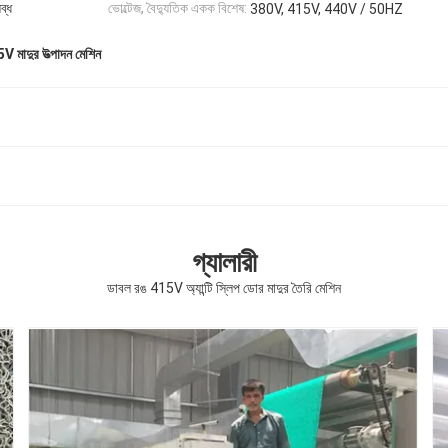
ব্ধ
ভোল্টেজ, বৈদ্যুতিক একক বিশেষ:
380V, 415V, 440V / 50HZ
V মাদুর উত্পাদন মেশিন
গ্যালারী
ডাবল রঙ 415V অ্যান্টি স্লিপ ডোর মাদুর তৈরি মেশিন