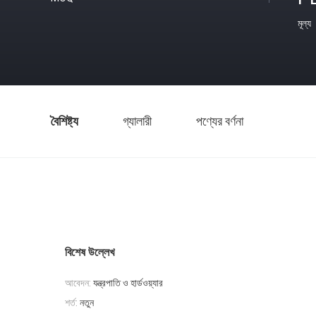
মূল্য
বৈশিষ্ট্য
গ্যালারী
পণ্যের বর্ণনা
বিশেষ উল্লেখ
আবেদন:
যন্ত্রপাতি ও হার্ডওয়্যার
শর্ত:
নতুন