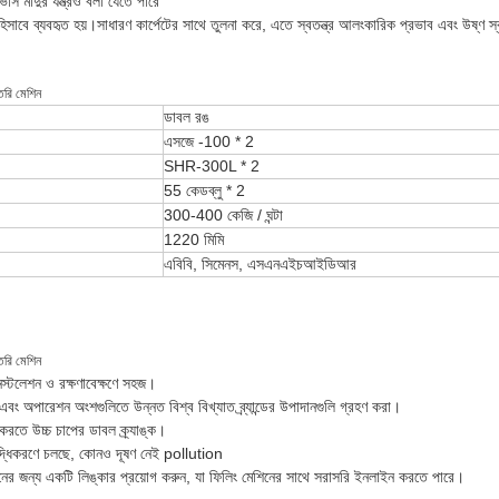
িসি মাদুর যন্ত্রও বলা যেতে পারে
র হিসাবে ব্যবহৃত হয়।সাধারণ কার্পেটের সাথে তুলনা করে, এতে স্বতন্ত্র আলংকারিক প্রভাব এবং উষ্ণ স্বা
তৈরি মেশিন
ডাবল রঙ
এসজে -100 * 2
SHR-300L * 2
55 কেডব্লু * 2
300-400 কেজি / ঘন্টা
1220 মিমি
এবিবি, সিমেনস, এসএনএইচআইডিআর
তৈরি মেশিন
স্টলেশন ও রক্ষণাবেক্ষণে সহজ।
 এবং অপারেশন অংশগুলিতে উন্নত বিশ্ব বিখ্যাত ব্র্যান্ডের উপাদানগুলি গ্রহণ করা।
 করতে উচ্চ চাপের ডাবল ক্র্যাঙ্ক।
ৌদ্ধিকরণে চলছে, কোনও দূষণ নেই pollution
পনের জন্য একটি লিঙ্কার প্রয়োগ করুন, যা ফিলিং মেশিনের সাথে সরাসরি ইনলাইন করতে পারে।