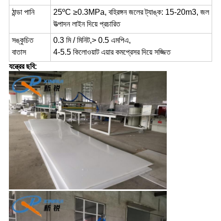
ঠান্ডা পানি
25ºC ≥0.3MPa, বহিরঙ্গন জলের ট্যাঙ্ক: 15-20m3, জল
উত্পাদন লাইন দিয়ে প্রচারিত
সঙ্কুচিত
0.3 মি / মিনিট,> 0.5 এমপিএ,
বাতাস
4-5.5 কিলোওয়াট এয়ার কমপ্রেসর দিয়ে সজ্জিত
যন্ত্রের ছবি: