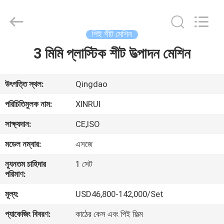
Plastic
Machinery
Co.,
Ltd..
All
পিই শীট মেশিন
Rights
Reserved.
Developed
3 মিমি প্লাস্টিক শীট উত্পাদন মেশিন
বাড়ি
by
ECER
পণ্য
উৎপত্তি স্থল:
Qingdao
পরিচিতিমুলক নাম:
XINRUI
ভিডিও
সাক্ষ্যদান:
CE,ISO
মডেল নম্বার:
এসজে
আমাদের
ন্যূনতম চাহিদার
1 সেট
সম্বন্ধে
পরিমাণ:
মূল্য:
USD46,800-142,000/Set
কারখানা
প্যাকেজিং বিবরণ:
কাঠের কেস এবং পিই ফিল্ম
ভ্রমণ