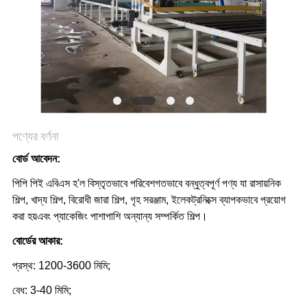
উদ্ধৃতি
অনুরোধ
করুন
সাইট
ম্যাপ
পণ্যের বর্ণনা
গোপনীয়তা
বোর্ড আবেদন:
নীতি
পিপি পিই এবিএস হ'ল বিস্তৃতভাবে পরিবেশগতভাবে বন্ধুত্বপূর্ণ পণ্য যা রাসায়নিক
শিল্প, খাদ্য শিল্প, বিরোধী জারা শিল্প, গৃহ সরঞ্জাম, ইলেকট্রনিক্সে ব্যাপকভাবে প্রয়োগ
করা হয়
এবং প্যাকেজিং পাশাপাশি অন্যান্য সম্পর্কিত শিল্প।
বোর্ডের আকার:
প্রস্থ: 1200-3600 মিমি;
বেধ: 3-40 মিমি;