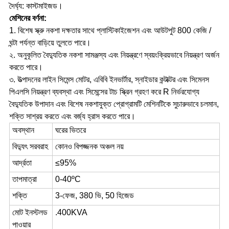
দৈর্ঘ্য: কাস্টমাইজড।
মেশিনের বর্ণনা:
1. বিশেষ স্ক্রু নকশা দক্ষতার সাথে প্লাস্টিকাইজেশন এবং আউটপুট 800 কেজি /
ঘন্টা পর্যন্ত বাড়িয়ে তুলতে পারে।
২. অনুকূলিত বৈদ্যুতিক নকশা সামঞ্জস্য এবং নিয়ন্ত্রণে স্বয়ংক্রিয়ভাবে নিয়ন্ত্রণ অর্জন
করতে পারে।
৩. উত্পাদনের লাইন সিমেন্স মোটর, এবিবি ইনভার্টার, স্নাইডার কন্টাক্টর এবং সিমেনস
পিএলসি নিয়ন্ত্রণ ব্যবস্থা এবং সিমেন্সের টাচ স্ক্রিন গ্রহণ করে R নির্ভরযোগ্য
বৈদ্যুতিক উপাদান এবং বিশেষ নকশাযুক্ত প্রোগ্রামটি মেশিনটিকে সুচারুভাবে চলমান,
শক্তি সাশ্রয় করতে এবং বর্জ্য হ্রাস করতে পারে।
অবস্থান
ঘরের ভিতরে
বিদ্যুৎ সরবরাহ
কোনও বিপজ্জনক অঞ্চল নয়
আর্দ্রতা
≤95%
তাপমাত্রা
0-40ºC
শক্তি
3-ফেজ, 380 ভি, 50 হিজেড
মোট ইনস্টলড
.400KVA
পাওয়ার