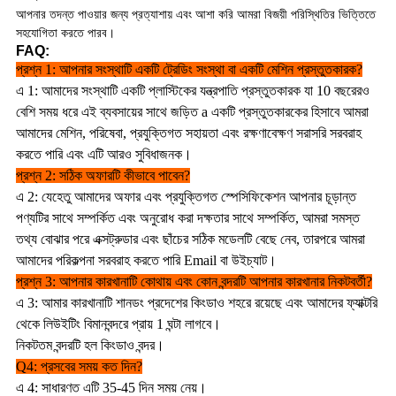
আপনার তদন্ত পাওয়ার জন্য প্রত্যাশায় এবং আশা করি আমরা বিজয়ী পরিস্থিতির ভিত্তিতে
সহযোগিতা করতে পারব।
FAQ:
প্রশ্ন 1: আপনার সংস্থাটি একটি ট্রেডিং সংস্থা বা একটি মেশিন প্রস্তুতকারক?
এ 1: আমাদের সংস্থাটি একটি প্লাস্টিকের যন্ত্রপাতি প্রস্তুতকারক যা 10 বছরেরও
বেশি সময় ধরে এই ব্যবসায়ের সাথে জড়িত a একটি প্রস্তুতকারকের হিসাবে আমরা
আমাদের মেশিন, পরিষেবা, প্রযুক্তিগত সহায়তা এবং রক্ষণাবেক্ষণ সরাসরি সরবরাহ
করতে পারি এবং এটি আরও সুবিধাজনক।
প্রশ্ন 2: সঠিক অফারটি কীভাবে পাবেন?
এ 2: যেহেতু আমাদের অফার এবং প্রযুক্তিগত স্পেসিফিকেশন আপনার চূড়ান্ত
পণ্যটির সাথে সম্পর্কিত এবং অনুরোধ করা দক্ষতার সাথে সম্পর্কিত, আমরা সমস্ত
তথ্য বোঝার পরে এক্সট্রুডার এবং ছাঁচের সঠিক মডেলটি বেছে নেব, তারপরে আমরা
আমাদের পরিকল্পনা সরবরাহ করতে পারি Email বা উইচ্যাট।
প্রশ্ন 3: আপনার কারখানাটি কোথায় এবং কোন বন্দরটি আপনার কারখানার নিকটবর্তী?
এ 3: আমার কারখানাটি শানডং প্রদেশের কিংডাও শহরে রয়েছে এবং আমাদের ফ্যাক্টরি
থেকে লিউইটিং বিমানবন্দরে প্রায় 1 ঘন্টা লাগবে।
নিকটতম বন্দরটি হল কিংডাও বন্দর।
Q4: প্রসবের সময় কত দিন?
এ 4: সাধারণত এটি 35-45 দিন সময় নেয়।