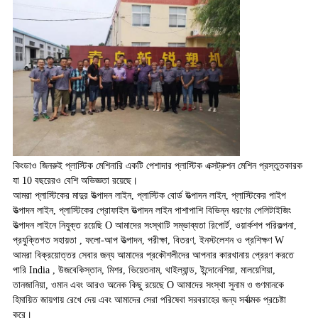
কিংডাও জিনরুই প্লাস্টিক মেশিনারি একটি পেশাদার প্লাস্টিক এক্সট্রুশন মেশিন প্রস্তুতকারক
যা 10 বছরেরও বেশি অভিজ্ঞতা রয়েছে।
আমরা প্লাস্টিকের মাদুর উত্পাদন লাইন, প্লাস্টিক বোর্ড উত্পাদন লাইন, প্লাস্টিকের পাইপ
উত্পাদন লাইন, প্লাস্টিকের প্রোফাইল উত্পাদন লাইন পাশাপাশি বিভিন্ন ধরণের পেলিটাইজিং
উত্পাদন লাইনে নিযুক্ত রয়েছি O আমাদের সংস্থাটি সম্ভাব্যতা রিপোর্ট, ওয়ার্কশপ পরিকল্পনা,
প্রযুক্তিগত সহায়তা , ফলো-আপ উত্পাদন, পরীক্ষা, বিতরণ, ইনস্টলেশন ও প্রশিক্ষণ W
আমরা বিক্রয়োত্তর সেবার জন্য আমাদের প্রকৌশলীদের আপনার কারখানায় প্রেরণ করতে
পারি India , উজবেকিস্তান, মিশর, ভিয়েতনাম, থাইল্যান্ড, ইন্দোনেশিয়া, মালয়েশিয়া,
তানজানিয়া, ওমান এবং আরও অনেক কিছু রয়েছে O আমাদের সংস্থা সুনাম ও গুণমানকে
হিমায়িত জায়গায় রেখে দেয় এবং আমাদের সেরা পরিষেবা সরবরাহের জন্য সর্বাত্মক প্রচেষ্টা
করে।